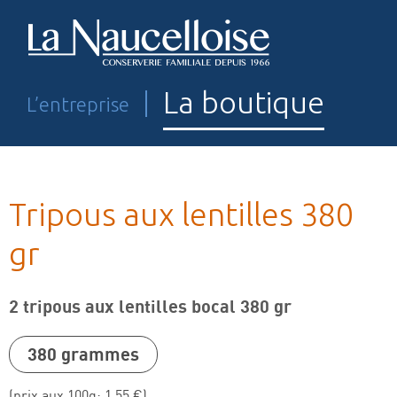
La boutique
L’entreprise
Tripous aux lentilles 380
gr
Tripous Charles Savy
Tripous Ruthénois
2 tripous aux lentilles bocal 380 gr
Tripes
380 grammes
Pansettes de veau
(prix aux 100g: 1,55 €)