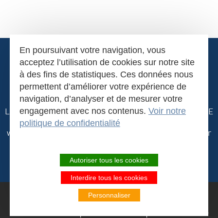
En poursuivant votre navigation, vous
acceptez l’utilisation de cookies sur notre site
à des fins de statistiques. Ces données nous
permettent d’améliorer votre expérience de
navigation, d’analyser et de mesurer votre
La Naucelloise
engagement avec nos contenus.
-
Z.A. de Merlin
-
12800
NAUCELLE-GARE
Voir notre
- AVEYRON -
Tél.
05 65 69 20 20
politique de confidentialité
www.lanaucelloise.fr
- E-mail :
contact@lanaucelloise.fr
Contact
Recrutement
Mentions légales
Autoriser tous les cookies
Frais de port
Conditions de vente
Interdire tous les cookies
Personnaliser
Mon panier
Mon compte
Menu
Rechercher