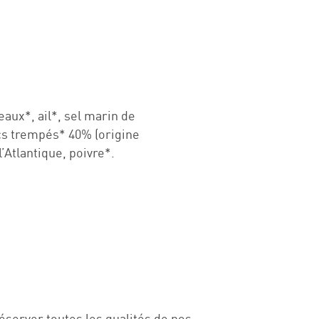
eaux*, ail*, sel marin de
ecs trempés* 40% (origine
’Atlantique, poivre*.
server toutes les qualités de nos