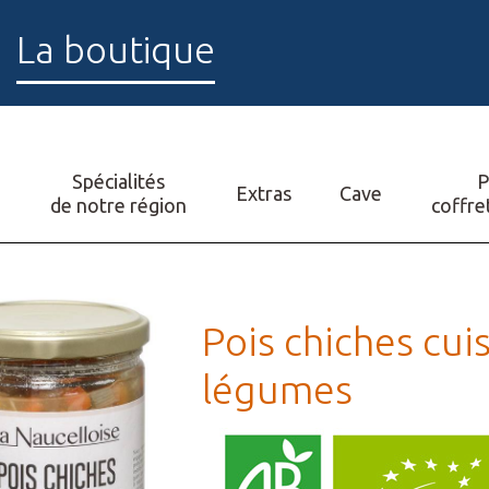
La boutique
Spécialités
P
O
Extras
Cave
de notre région
coffre
Pois chiches cui
légumes