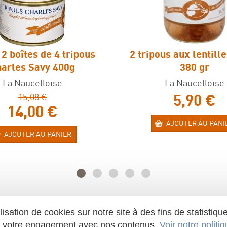
 2 boîtes de 4 tripous
2 tripous aux lentill
arles Savy 400g
380 gr
La Naucelloise
La Naucelloise
5,90 €
15,08 €
14,00 €
AJOUTER AU PANI
AJOUTER AU PANIER
ilisation de cookies sur notre site à des fins de statist
er votre engagement avec nos contenus.
Voir notre politi