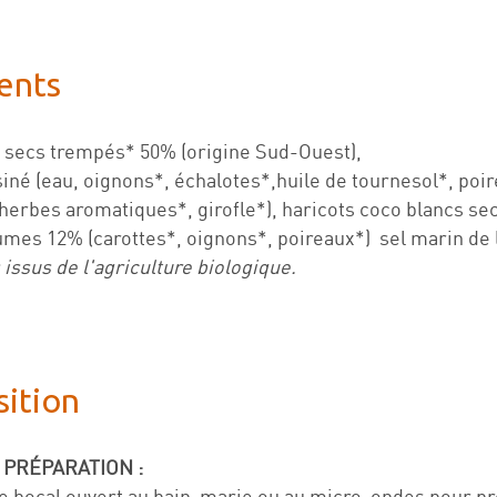
ents
 secs trempés* 50% (origine Sud-Ouest),
siné (eau, oignons*, échalotes*,huile de tournesol*, poir
, herbes aromatiques*, girofle*), haricots coco blancs s
umes 12% (carottes*, oignons*, poireaux*) sel marin de l
 issus de l'agriculture biologique.
ition
 PRÉPARATION :
e bocal ouvert au bain-marie ou au micro-ondes pour pré