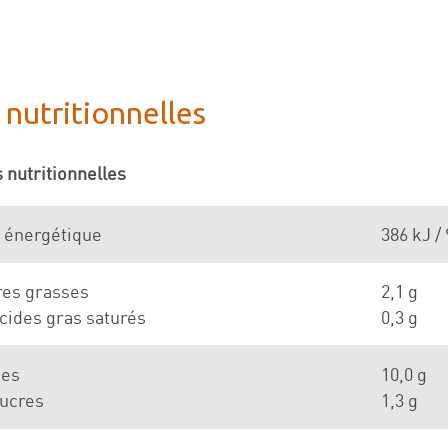
 nutritionnelles
 nutritionnelles
 énergétique
386 kJ / 
res grasses
2,1 g
cides gras saturés
0,3 g
des
10,0 g
sucres
1,3 g