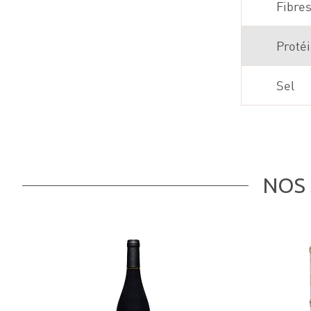
Fibre
Proté
Sel
NOS