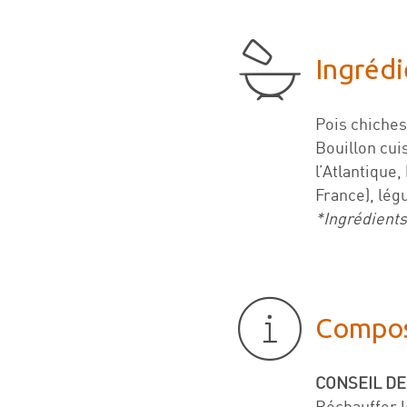
Ingrédi
Pois chiches
Bouillon cui
l’Atlantique
France), lég
*Ingrédients
Compos
CONSEIL DE
Réchauffer l