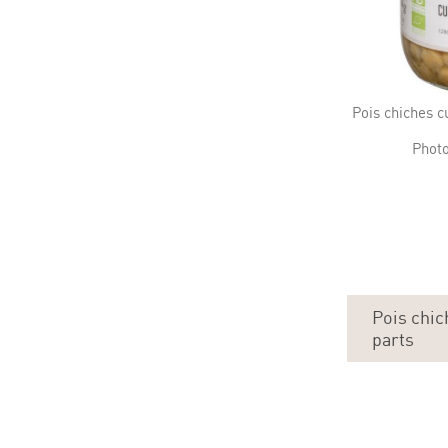
Pois chiches c
Photo
Pois chic
parts