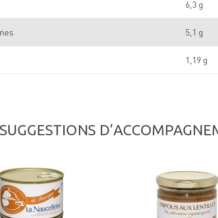
s
6,3 g
ines
5,1 g
1,19 g
 SUGGESTIONS D’ACCOMPAGNE