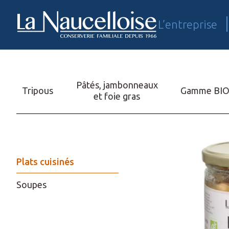
L’entreprise
EN
Pâtés, jambonneaux
Tripous
Gamme BI
et foie gras
Plats cuisinés
Soupes