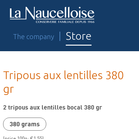
Store
The company
Tripous aux lentilles 380
gr
Charles Savy Naucellois Tripou
Tripous Ruthénois
2 tripous aux lentilles bocal 380 gr
Tripes
380 grams
Veal paunches
(price 100g: €1,55)