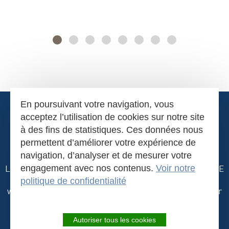
En poursuivant votre navigation, vous
acceptez l’utilisation de cookies sur notre site
à des fins de statistiques. Ces données nous
permettent d’améliorer votre expérience de
navigation, d’analyser et de mesurer votre
La Naucelloise
engagement avec nos contenus.
-
Z.A. de Merlin
-
12800
NAUCELLE-GARE
Voir notre
- AVEYRON -
Tél.
05 65 69 20 20
politique de confidentialité
www.lanaucelloise.fr
- E-mail :
contact@lanaucelloise.fr
Contact
Recrutement
Mentions légales
Autoriser tous les cookies
Frais de port
Conditions de vente