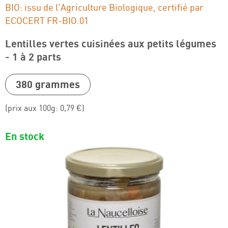
BIO: issu de l'Agriculture Biologique, certifié par
ECOCERT FR-BIO.01
Charcuterie BIO
Lentilles vertes cuisinées aux petits légumes
Légumineuses BIO
- 1 à 2 parts
380 grammes
(prix aux 100g: 0,79 €)
En stock