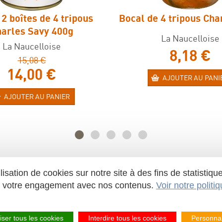
 2 boîtes de 4 tripous
Bocal de 4 tripous Cha
arles Savy 400g
La Naucelloise
La Naucelloise
8,18 €
15,08 €
14,00 €
AJOUTER AU PANI
AJOUTER AU PANIER
ilisation de cookies sur notre site à des fins de statist
er votre engagement avec nos contenus.
Voir notre politi
loise
-
Z.A. de Merlin
-
12800
NAUCELLE-GARE
- AVEYRON 
www.lanaucelloise.fr
- E-mail :
contact@lanaucelloise
iser tous les cookies
Interdire tous les cookies
Personnal