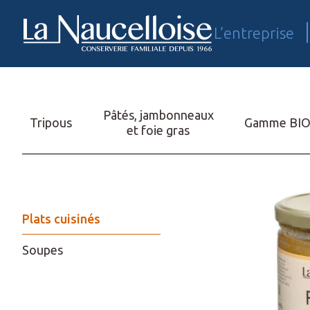
L’entreprise
EN
Pâtés, jambonneaux
Tripous
Gamme BI
et foie gras
Plats cuisinés
Soupes