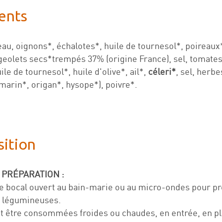
ents
(eau, oignons*, échalotes*, huile de tournesol*, poireaux*
lageolets secs*trempés 37% (origine France), sel, tomate
le de tournesol*, huile d'olive*, ail*,
céleri*
, sel, herb
omarin*, origan*, hysope*), poivre*.
ition
 PRÉPARATION :
e bocal ouvert au bain-marie ou au micro-ondes pour pré
 légumineuses.
nt être consommées froides ou chaudes, en entrée, en p