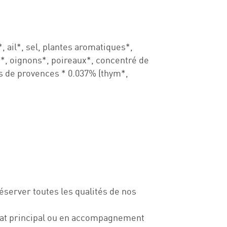
, ail*, sel, plantes aromatiques*,
s*, oignons*, poireaux*, concentré de
es de provences * 0.037% (thym*,
server toutes les qualités de nos
lat principal ou en accompagnement