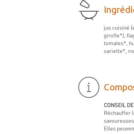
Ingrédi
jus cuisiné 
girofle*), f
tomates*, hui
sariette*, r
Compos
CONSEIL DE
Réchauffer l
savoureuses
Elles peuve