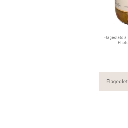
Flageolets à 
Photo
Flageolets