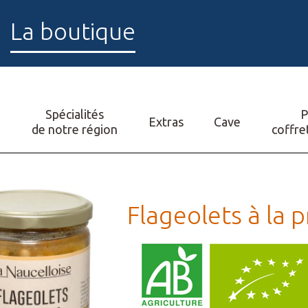
La boutique
Spécialités
P
O
Extras
Cave
de notre région
coffre
Flageolets à la 