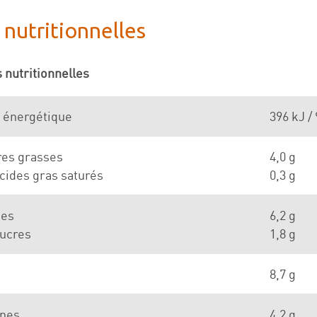
 nutritionnelles
 nutritionnelles
 énergétique
396 kJ / 
res grasses
4,0 g
cides gras saturés
0,3 g
des
6,2 g
sucres
1,8 g
s
8,7 g
ines
4,2 g