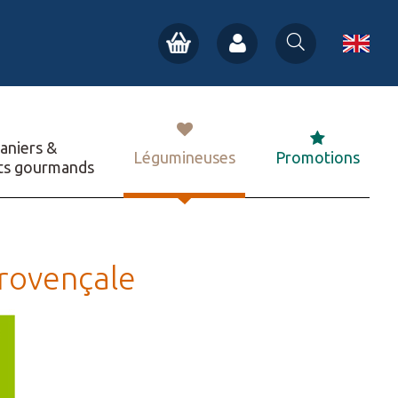
aniers &
Légumineuses
Promotions
ts gourmands
provençale