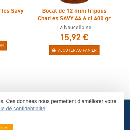
rles Savy
Bocal de 12 mini tripous
B
Charles SAVY 44.6 cl 400 gr
La Naucelloise
15,92 €
ER
AJOUTER AU PANIER
iques. Ces données nous permettent d’améliorer votre
que de confidentialité
-
Tél.
05 65 69 20 20
.fr
iser