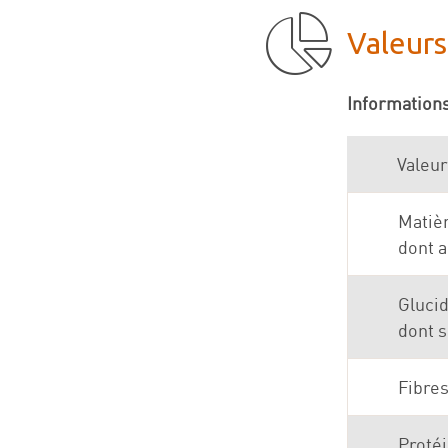
Valeurs
Informations
Valeur
Matiè
dont a
Gluci
dont 
Fibre
Proté