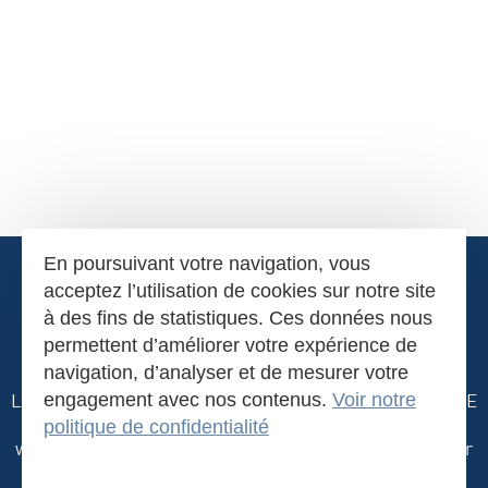
En poursuivant votre navigation, vous
Condiments
acceptez l’utilisation de cookies sur notre site
à des fins de statistiques. Ces données nous
Confitures
permettent d’améliorer votre expérience de
navigation, d’analyser et de mesurer votre
La Naucelloise
engagement avec nos contenus.
-
Z.A. de Merlin
-
12800
NAUCELLE-GARE
Voir notre
- AVEYRON -
Tél.
05 65 69 20 20
politique de confidentialité
www.lanaucelloise.fr
- E-mail :
contact@lanaucelloise.fr